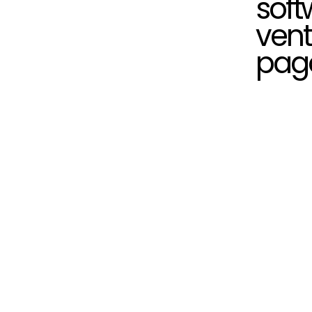
soft
vent
pag